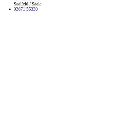
Saalfeld / Saale
03671 55330